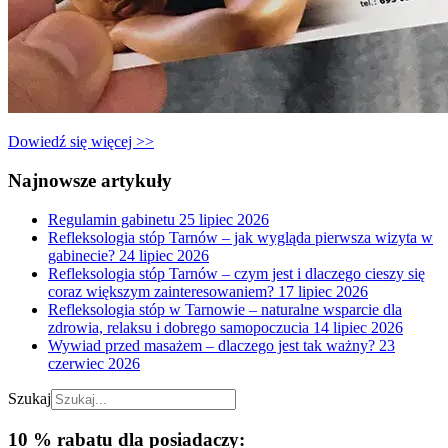
Dowiedź się więcej >>
Najnowsze artykuły
Regulamin gabinetu
25 lipiec 2026
Refleksologia stóp Tarnów – jak wygląda pierwsza wizyta w
gabinecie?
24 lipiec 2026
Refleksologia stóp Tarnów – czym jest i dlaczego cieszy się
coraz większym zainteresowaniem?
17 lipiec 2026
Refleksologia stóp w Tarnowie – naturalne wsparcie dla
zdrowia, relaksu i dobrego samopoczucia
14 lipiec 2026
Wywiad przed masażem – dlaczego jest tak ważny?
23
czerwiec 2026
Szukaj
10 % rabatu dla posiadaczy: