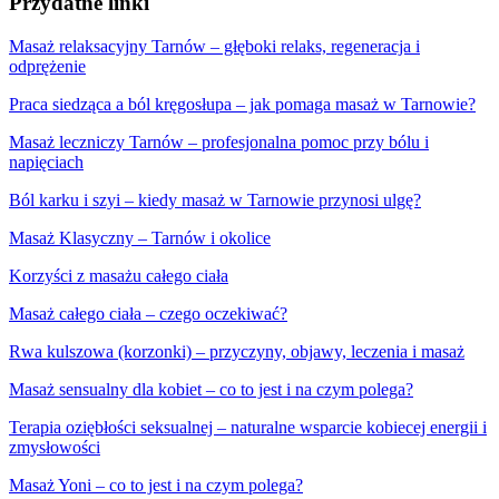
Przydatne linki
Masaż relaksacyjny Tarnów – głęboki relaks, regeneracja i
odprężenie
Praca siedząca a ból kręgosłupa – jak pomaga masaż w Tarnowie?
Masaż leczniczy Tarnów – profesjonalna pomoc przy bólu i
napięciach
Ból karku i szyi – kiedy masaż w Tarnowie przynosi ulgę?
Masaż Klasyczny – Tarnów i okolice
Korzyści z masażu całego ciała
Masaż całego ciała – czego oczekiwać?
Rwa kulszowa (korzonki) – przyczyny, objawy, leczenia i masaż
Masaż sensualny dla kobiet – co to jest i na czym polega?
Terapia oziębłości seksualnej – naturalne wsparcie kobiecej energii i
zmysłowości
Masaż Yoni – co to jest i na czym polega?