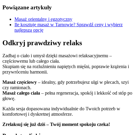
Powiązane artykuły
Masaż orientalny i egzotyczny
Ile kosztuje masaż w Tarnowie? Sprawdź ceny i wybierz
najlepszą opcję
Odkryj prawdziwy relaks
Zadbaj o ciało i umysł dzięki masażowi relaksacyjnemu –
częściowemu lub całego ciała.
Skupiam się na rozluźnieniu napiętych mięśni, poprawie krążenia i
przywróceniu harmonii.
Masaż częściowy
– idealny, gdy potrzebujesz ulgi w plecach, szyi
czy ramionach.
Masaż całego ciała
– pełna regeneracja, spokój i lekkość od stóp po
głowę.
Każda sesja dopasowana indywidualnie do Twoich potrzeb w
komfortowej i dyskretnej atmosferze.
Zrelaksuj się już dziś – Twój moment spokoju czeka!