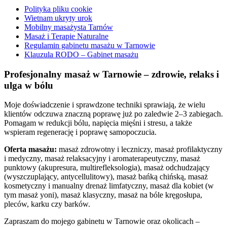
Polityka pliku cookie
Wietnam ukryty urok
Mobilny masażysta Tarnów
Masaż i Terapie Naturalne
Regulamin gabinetu masażu w Tarnowie
Klauzula RODO – Gabinet masażu
Profesjonalny masaż w Tarnowie – zdrowie, relaks i
ulga w bólu
Moje doświadczenie i sprawdzone techniki sprawiają, że wielu
klientów odczuwa znaczną poprawę już po zaledwie 2–3 zabiegach.
Pomagam w redukcji bólu, napięcia mięśni i stresu, a także
wspieram regenerację i poprawę samopoczucia.
Oferta masażu:
masaż zdrowotny i leczniczy, masaż profilaktyczny
i medyczny, masaż relaksacyjny i aromaterapeutyczny, masaż
punktowy (akupresura, multirefleksologia), masaż odchudzający
(wyszczuplający, antycellulitowy), masaż bańką chińską, masaż
kosmetyczny i manualny drenaż limfatyczny, masaż dla kobiet (w
tym masaż yoni), masaż klasyczny, masaż na bóle kręgosłupa,
pleców, karku czy barków.
Zapraszam do mojego gabinetu w Tarnowie oraz okolicach –