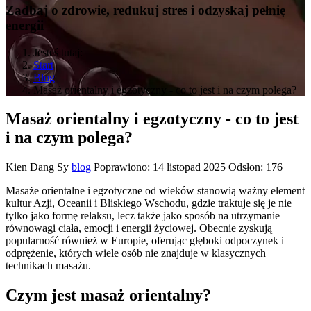
Zadbaj o zdrowie, redukuj stres i odzyskaj pełnię
energii
Jesteś tutaj:
Start
Blog
Masaż orientalny i egzotyczny - co to jest i na czym polega?
Masaż orientalny i egzotyczny - co to jest
i na czym polega?
Kien Dang Sy
blog
Poprawiono: 14 listopad 2025
Odsłon: 176
Masaże orientalne i egzotyczne od wieków stanowią ważny element
kultur Azji, Oceanii i Bliskiego Wschodu, gdzie traktuje się je nie
tylko jako formę relaksu, lecz także jako sposób na utrzymanie
równowagi ciała, emocji i energii życiowej. Obecnie zyskują
popularność również w Europie, oferując głęboki odpoczynek i
odprężenie, których wiele osób nie znajduje w klasycznych
technikach masażu.
Czym jest masaż orientalny?