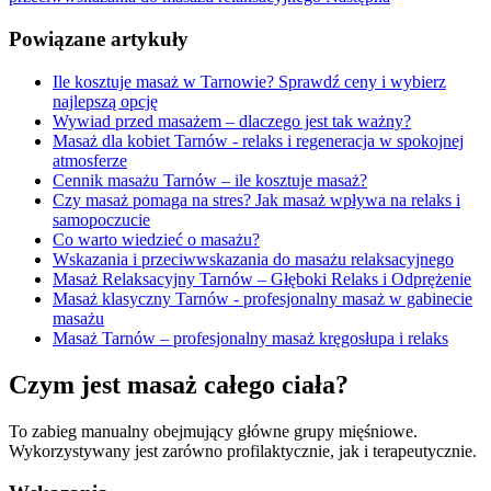
Powiązane artykuły
Ile kosztuje masaż w Tarnowie? Sprawdź ceny i wybierz
najlepszą opcję
Wywiad przed masażem – dlaczego jest tak ważny?
Masaż dla kobiet Tarnów - relaks i regeneracja w spokojnej
atmosferze
Cennik masażu Tarnów – ile kosztuje masaż?
Czy masaż pomaga na stres? Jak masaż wpływa na relaks i
samopoczucie
Co warto wiedzieć o masażu?
Wskazania i przeciwwskazania do masażu relaksacyjnego
Masaż Relaksacyjny Tarnów – Głęboki Relaks i Odprężenie
Masaż klasyczny Tarnów - profesjonalny masaż w gabinecie
masażu
Masaż Tarnów – profesjonalny masaż kręgosłupa i relaks
Czym jest masaż całego ciała?
To zabieg manualny obejmujący główne grupy mięśniowe.
Wykorzystywany jest zarówno profilaktycznie, jak i terapeutycznie.