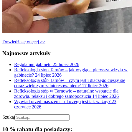
Dowiedź się więcej >>
Najnowsze artykuły
Regulamin gabinetu
25 lipiec 2026
Refleksologia stóp Tarnów – jak wygląda pierwsza wizyta w
gabinecie?
24 lipiec 2026
Refleksologia stóp Tarnów – czym jest i dlaczego cieszy się
coraz większym zainteresowaniem?
17 lipiec 2026
Refleksologia stóp w Tarnowie – naturalne wsparcie dla
zdrowia, relaksu i dobrego samopoczucia
14 lipiec 2026
Wywiad przed masażem – dlaczego jest tak ważny?
23
czerwiec 2026
Szukaj
10 % rabatu dla posiadaczy: