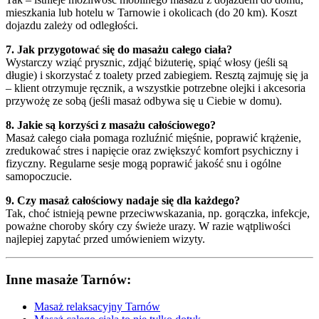
mieszkania lub hotelu w Tarnowie i okolicach (do 20 km). Koszt
dojazdu zależy od odległości.
7. Jak przygotować się do masażu całego ciała?
Wystarczy wziąć prysznic, zdjąć biżuterię, spiąć włosy (jeśli są
długie) i skorzystać z toalety przed zabiegiem. Resztą zajmuję się ja
– klient otrzymuje ręcznik, a wszystkie potrzebne olejki i akcesoria
przywożę ze sobą (jeśli masaż odbywa się u Ciebie w domu).
8. Jakie są korzyści z masażu całościowego?
Masaż całego ciała pomaga rozluźnić mięśnie, poprawić krążenie,
zredukować stres i napięcie oraz zwiększyć komfort psychiczny i
fizyczny. Regularne sesje mogą poprawić jakość snu i ogólne
samopoczucie.
9. Czy masaż całościowy nadaje się dla każdego?
Tak, choć istnieją pewne przeciwwskazania, np. gorączka, infekcje,
poważne choroby skóry czy świeże urazy. W razie wątpliwości
najlepiej zapytać przed umówieniem wizyty.
Inne masaże Tarnów:
Masaż relaksacyjny Tarnów