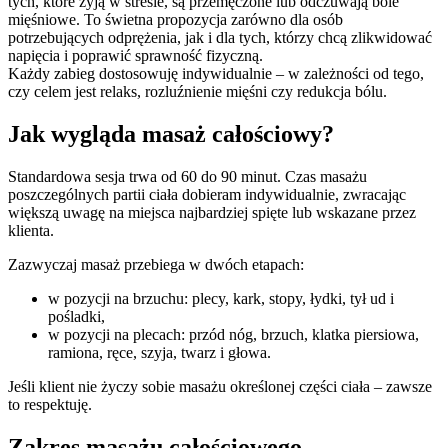
tych, które żyją w stresie, są przemęczone lub odczuwają bóle
mięśniowe. To świetna propozycja zarówno dla osób
potrzebujących odprężenia, jak i dla tych, którzy chcą zlikwidować
napięcia i poprawić sprawność fizyczną.
Każdy zabieg dostosowuję indywidualnie – w zależności od tego,
czy celem jest relaks, rozluźnienie mięśni czy redukcja bólu.
Jak wygląda masaż całościowy?
Standardowa sesja trwa od 60 do 90 minut. Czas masażu
poszczególnych partii ciała dobieram indywidualnie, zwracając
większą uwagę na miejsca najbardziej spięte lub wskazane przez
klienta.
Zazwyczaj masaż przebiega w dwóch etapach:
w pozycji na brzuchu: plecy, kark, stopy, łydki, tył ud i
pośladki,
w pozycji na plecach: przód nóg, brzuch, klatka piersiowa,
ramiona, ręce, szyja, twarz i głowa.
Jeśli klient nie życzy sobie masażu określonej części ciała – zawsze
to respektuję.
Zakres masażu całościowego