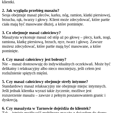
klientki.
2. Jak wygląda przebieg masażu?
Sesja obejmuje masaż pleców, karku, nóg, ramion, klatki piersiowej,
brzucha, rąk, twarzy i głowy. Klient może zdecydować, które partie
ciała mają być masowane dłużej, a które pominięte.
3. Co obejmuje masaż całościowy?
Masażysta wykonuje masaż od stóp aż po głowę – plecy, kark, nogi,
ramiona, klatkę piersiową, brzuch, ręce, twarz i głowę. Zawsze
możesz zdecydować, które partie mają być masowane, a które
pominięte.
4. Czy masaż całościowy jest bolesny?
Nie – masaż dostosowuję do indywidualnych oczekiwań. Może być
delikatny i relaksacyjny albo nieco mocniejszy, jeśli celem jest
rozluźnienie spiętych mięśni.
5. Czy masaż całościowy obejmuje strefy intymne?
Standardowy masaż relaksacyjny nie obejmuje miejsc intymnych.
Jeśli jednak klientka wyrazi takie życzenie, możliwe jest
rozszerzenie masażu – zawsze z pełnym poszanowaniem granic i
dyskrecją.
6. Czy masażysta w Tarnowie dojeżdża do klientek?
Tak – istnieje możliwość mobilnego masażu z dojazdem do domu,