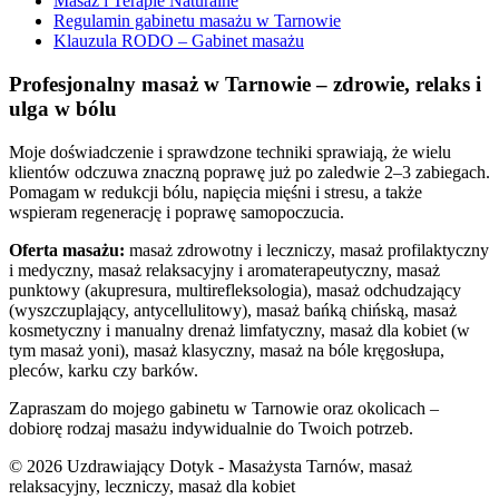
Masaż i Terapie Naturalne
Regulamin gabinetu masażu w Tarnowie
Klauzula RODO – Gabinet masażu
Profesjonalny masaż w Tarnowie – zdrowie, relaks i
ulga w bólu
Moje doświadczenie i sprawdzone techniki sprawiają, że wielu
klientów odczuwa znaczną poprawę już po zaledwie 2–3 zabiegach.
Pomagam w redukcji bólu, napięcia mięśni i stresu, a także
wspieram regenerację i poprawę samopoczucia.
Oferta masażu:
masaż zdrowotny i leczniczy, masaż profilaktyczny
i medyczny, masaż relaksacyjny i aromaterapeutyczny, masaż
punktowy (akupresura, multirefleksologia), masaż odchudzający
(wyszczuplający, antycellulitowy), masaż bańką chińską, masaż
kosmetyczny i manualny drenaż limfatyczny, masaż dla kobiet (w
tym masaż yoni), masaż klasyczny, masaż na bóle kręgosłupa,
pleców, karku czy barków.
Zapraszam do mojego gabinetu w Tarnowie oraz okolicach –
dobiorę rodzaj masażu indywidualnie do Twoich potrzeb.
© 2026 Uzdrawiający Dotyk - Masażysta Tarnów, masaż
relaksacyjny, leczniczy, masaż dla kobiet