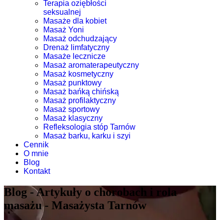
Terapia oziębłości
seksualnej
Masaże dla kobiet
Masaż Yoni
Masaż odchudzający
Drenaż limfatyczny
Masaże lecznicze
Masaż aromaterapeutyczny
Masaż kosmetyczny
Masaż punktowy
Masaż bańką chińską
Masaż profilaktyczny
Masaż sportowy
Masaż klasyczny
Refleksologia stóp Tarnów
Masaż barku, karku i szyi
Cennik
O mnie
Blog
Kontakt
Blog - Artykuły o chorobach i rola
masażu - Masażysta Tarnów