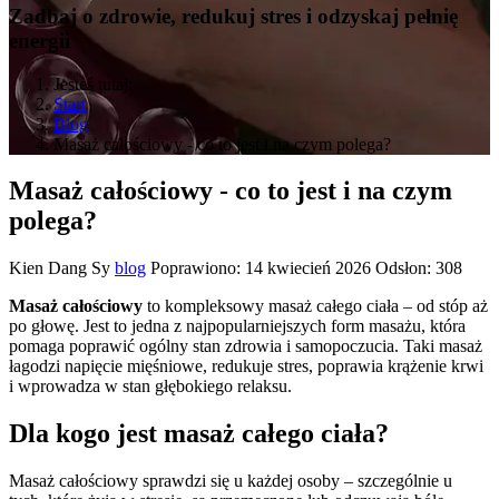
Zadbaj o zdrowie, redukuj stres i odzyskaj pełnię
energii
Jesteś tutaj:
Start
Blog
Masaż całościowy - co to jest i na czym polega?
Masaż całościowy - co to jest i na czym
polega?
Kien Dang Sy
blog
Poprawiono: 14 kwiecień 2026
Odsłon: 308
Masaż całościowy
to kompleksowy masaż całego ciała – od stóp aż
po głowę. Jest to jedna z najpopularniejszych form masażu, która
pomaga poprawić ogólny stan zdrowia i samopoczucia. Taki masaż
łagodzi napięcie mięśniowe, redukuje stres, poprawia krążenie krwi
i wprowadza w stan głębokiego relaksu.
Dla kogo jest masaż całego ciała?
Masaż całościowy sprawdzi się u każdej osoby – szczególnie u