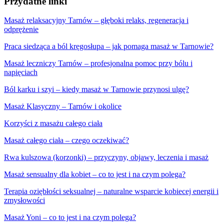
Przydatne linki
Masaż relaksacyjny Tarnów – głęboki relaks, regeneracja i
odprężenie
Praca siedząca a ból kręgosłupa – jak pomaga masaż w Tarnowie?
Masaż leczniczy Tarnów – profesjonalna pomoc przy bólu i
napięciach
Ból karku i szyi – kiedy masaż w Tarnowie przynosi ulgę?
Masaż Klasyczny – Tarnów i okolice
Korzyści z masażu całego ciała
Masaż całego ciała – czego oczekiwać?
Rwa kulszowa (korzonki) – przyczyny, objawy, leczenia i masaż
Masaż sensualny dla kobiet – co to jest i na czym polega?
Terapia oziębłości seksualnej – naturalne wsparcie kobiecej energii i
zmysłowości
Masaż Yoni – co to jest i na czym polega?