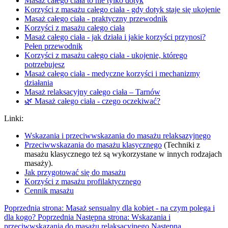
Masaż całego ciała to nie tylko dotyk
Korzyści z masażu całego ciała - gdy dotyk staje się ukojenie
Masaż całego ciała - praktyczny przewodnik
Korzyści z masażu całego ciała
Masaż całego ciała - jak działa i jakie korzyści przynosi?
Pełen przewodnik
Korzyści z masażu całego ciała - ukojenie, którego
potrzebujesz
Masaż całego ciała - medyczne korzyści i mechanizmy
działania
Masaż relaksacyjny całego ciała – Tarnów
🌿 Masaż całego ciała - czego oczekiwać?
Linki:
Wskazania i przeciwwskazania do masażu relaksazyjnego
Przeciwwskazania do masażu klasycznego
(Techniki z
masażu klasycznego też są wykorzystane w innych rodzajach
masaży).
Jak przygotować się do masażu
Korzyści z masażu profilaktycznego
Cennik masażu
Poprzednia strona: Masaż sensualny dla kobiet - na czym polega i
dla kogo?
Poprzednia
Następna strona: Wskazania i
przeciwwskazania do masażu relaksacyjnego
Następna