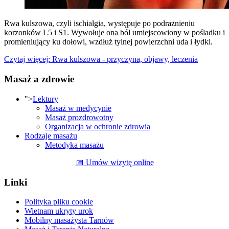
Rwa kulszowa, czyli ischialgia, występuje po podrażnieniu
korzonków L5 i S1. Wywołuje ona ból umiejscowiony w pośladku i
promieniujący ku dołowi, wzdłuż tylnej powierzchni uda i łydki.
Czytaj więcej: Rwa kulszowa - przyczyna, objawy, leczenia
Masaż a zdrowie
">
Lektury
Masaż w medycynie
Masaż prozdrowotny
Organizacja w ochronie zdrowia
Rodzaje masażu
Metodyka masażu
📅 Umów wizytę online
Linki
Polityka pliku cookie
Wietnam ukryty urok
Mobilny masażysta Tarnów