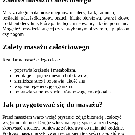
Masaż całego ciała może obejmować: plecy, kark, ramiona,
pośladki, uda, łydki, stopy, brzuch, klatkę piersiową, twarz i głowę.
To klient decyduje, które partie będą masowane, a które pomijane.
Mogę też poświęcić więcej czasu wybranym obszarom, np. plecom
czy nogom.
Zalety masażu całościowego
Regularny masaż całego ciała:
poprawia krążenie i metabolizm,
redukuje napięcie mięśni i ból stawów,
zmniejsza stres i poprawia jakość snu,
wspiera regenerację organizmu,
poprawia samopoczucie i równowagę emocjonalną.
Jak przygotować się do masażu?
Przed masażem warto wziąć prysznic, zdjąć biżuterię i założyć
wygodne ubranie. Długie włosy najlepiej spiąć, a przed sesją
skorzystać z toalety, ponieważ zabieg trwa co najmniej godzinę.
Podczas masażu przykrywam ręcznikiem te części ciała, które w