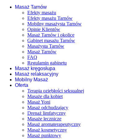
Masaż Tarnów
Efekty masażu
Efekty masażu Tarnów
Mobilny masażysta Tarnów
Opinie Klientów
Masaż Tarnów i okolice
Gabinet masażu Tarnów
Masażysta Tarnów
Masaż Tarnów
FAQ
Regulamin gabinetu
Masaż kręgosłupa
Masaż relaksacyjny
Mobilny Masaż
Oferta
Terapia oziębłości seksualnej
Masaże dla kobiet
Masaż Yoni
Masaż odchudzający
Drenaż limfatyczny
Masaże lecznicze
Masaż aromaterapeutyczny
Masaż kosmetyczny
Masaż punktowy